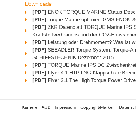
Downloads
[PDF]
ENOK TORQUE MARINE Status Descrip
[PDF]
Torque Marine optimiert GMS ENOK 29
[PDF]
ZKR Datenblatt TORQUE Marine IPS St
Kraftstoffverbrauchs und der CO2-Emissionen 
[PDF]
Leistung oder Drehmoment? Was ist w
[PDF]
SEEADLER Torque System. Torque-Antri
SCHIFFSTECHNIK Dezember 2015
[PDF]
TORQUE Marine IPS DC Zwischenkreis 
[PDF]
Flyer 4.1 HTP LNG Klappschute Bremen 
[PDF]
Flyer 2.1 The High Torque Power Dri
Karriere
AGB
Impressum
Copyright/Marken
Datensc