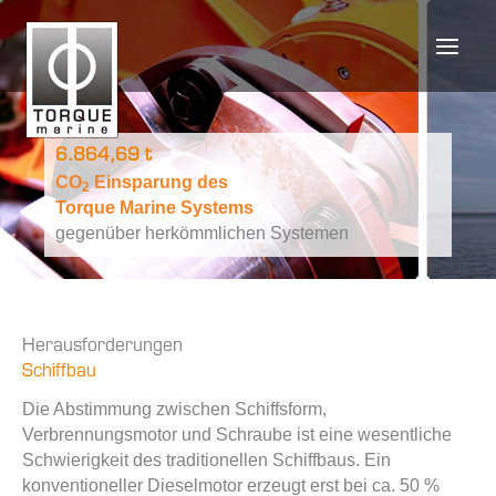
Zum
Inhalt
springen
6.864,69 t
CO
Einsparung des
2
Torque Marine Systems
gegenüber herkömmlichen Systemen
Herausforderungen
Schiffbau
Die Abstimmung zwischen Schiffsform,
Verbrennungsmotor und Schraube ist eine wesentliche
Schwierigkeit des traditionellen Schiffbaus. Ein
konventioneller Dieselmotor erzeugt erst bei ca. 50 %